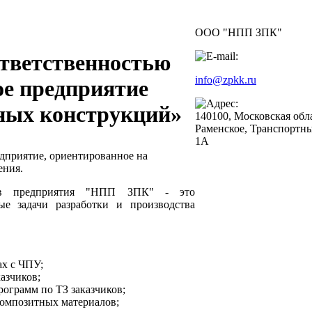
ООО "НПП ЗПК"
ответственностью
info@zpkk.ru
ое предприятие
ных конструкций»
140100, Московская облас
Раменское, Транспортны
1A
приятие, ориентированное на
ения.
ив предприятия "НПП ЗПК" - это
е задачи разработки и производства
ах с ЧПУ;
азчиков;
ограмм по ТЗ заказчиков;
 композитных материалов;